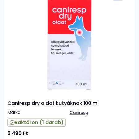
Caniresp dry oldat kutyáknak 100 ml
Márka:
Caniresp
Raktáron
(1 darab)
5 490
Ft