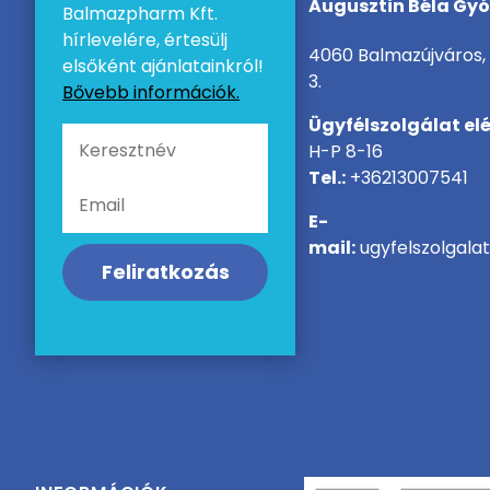
Augusztin Béla Gy
Balmazpharm Kft.
hírlevelére, értesülj
4060 Balmazújváros, 
elsőként ajánlatainkról!
3.
Bővebb információk.
Ügyfélszolgálat el
H-P 8-16
Tel.:
+36213007541
E-
mail:
ugyfelszolgala
Feliratkozás