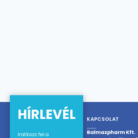
HÍRLEVÉL
KAPCSOLAT
Balmazpharm Kft.
Iratkozz fel a