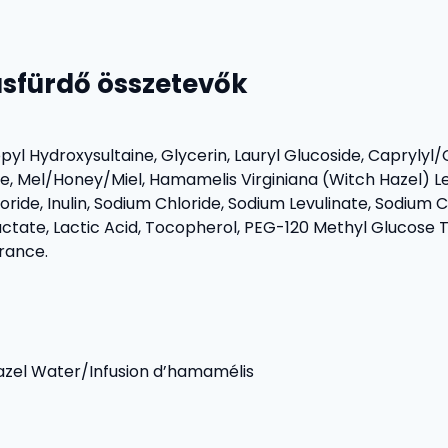
usfürdő összetevők
Hydroxysultaine, Glycerin, Lauryl Glucoside, Caprylyl/C
, Mel/Honey/Miel, Hamamelis Virginiana (Witch Hazel) Lea
ide, Inulin, Sodium Chloride, Sodium Levulinate, Sodium 
actate, Lactic Acid, Tocopherol, PEG-120 Methyl Glucose
grance.
azel Water/Infusion d’hamamélis