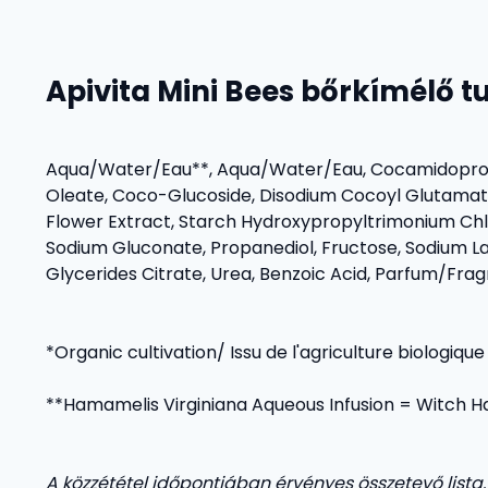
Apivita Mini Bees bőrkímélő t
Aqua/Water/Eau**, Aqua/Water/Eau, Cocamidopropyl 
Oleate, Coco-Glucoside, Disodium Cocoyl Glutamate
Flower Extract, Starch Hydroxypropyltrimonium Chlor
Sodium Gluconate, Propanediol, Fructose, Sodium L
Glycerides Citrate, Urea, Benzoic Acid, Parfum/Fra
*Organic cultivation/ Issu de l'agriculture biologique
**Hamamelis Virginiana Aqueous Infusion = Witch H
A közzététel időpontjában érvényes összetevő lista.