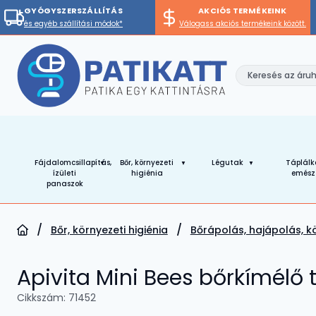
GYÓGYSZERSZÁLLÍTÁS
AKCIÓS TERMÉKEINK
és egyéb szállítási módok*
Válogass akciós termékeink között.
Fájdalomcsillapítás,
Bőr, környezeti
Légutak
Táplálk
ízületi
higiénia
emész
panaszok
Bőr, környezeti higiénia
Bőrápolás, hajápolás, 
Apivita Mini Bees bőrkímélő
Cikkszám:
71452