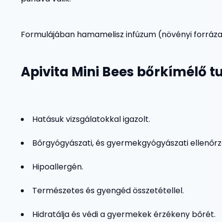
Formulájában hamamelisz infúzum (növényi forrázat) 
Apivita Mini Bees bőrkímélő t
Hatásuk vizsgálatokkal igazolt.
Bőrgyógyászati, és gyermekgyógyászati ellenőrzé
Hipoallergén.
Természetes és gyengéd összetétellel.
Hidratálja és védi a gyermekek érzékeny bőrét.