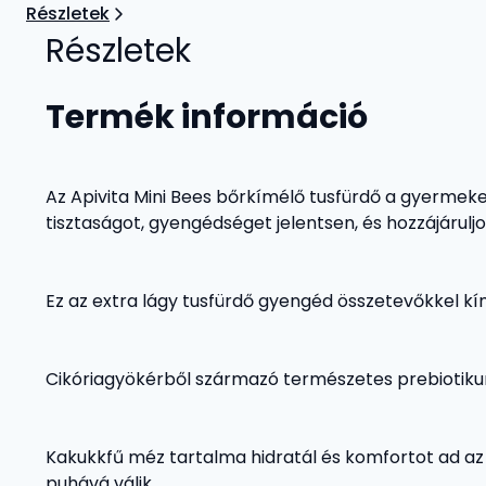
Részletek
Részletek
Termék információ
Az Apivita Mini Bees bőrkímélő tusfürdő a gyermeke
tisztaságot, gyengédséget jelentsen, és hozzájárulj
Ez az extra lágy tusfürdő gyengéd összetevőkkel kím
Cikóriagyökérből származó természetes prebiotiku
Kakukkfű méz tartalma hidratál és komfortot ad az
puhává válik.