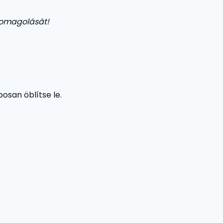
somagolását!
posan öblítse le.