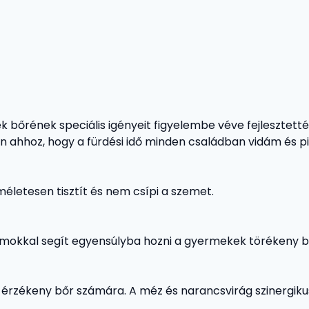
k bőrének speciális igényeit figyelembe véve fejlesztetté
on ahhoz, hogy a fürdési idő minden családban vidám és p
életesen tisztít és nem csípi a szemet.
mokkal segít egyensúlyba hozni a gyermekek törékeny bő
 érzékeny bőr számára. A méz és narancsvirág szinergiku