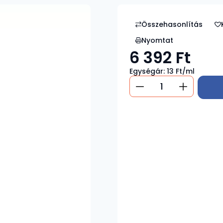
Nyomtat
6 392
Ft
Egységár:
13
Ft/ml