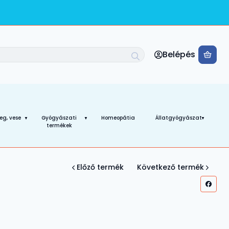
Belépés
A ko
deg, vese
Gyógyászati
Homeopátia
Állatgyógyászat
termékek
Előző termék
Következő termék