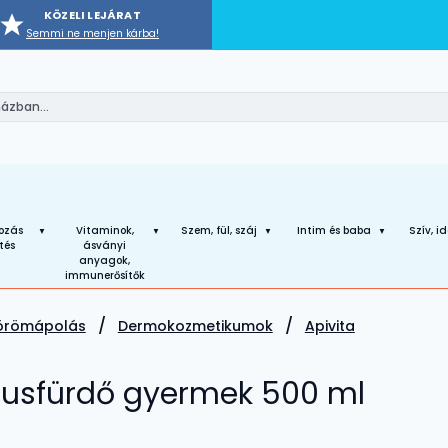
KÖZELI LEJÁRAT
Semmi ne menjen kárba!
ozás
Vitaminok,
Szem, fül, száj
Intim és baba
Szív, i
tés
ásványi
anyagok,
immunerősítők
körömápolás
Dermokozmetikumok
Apivita
 tusfürdő gyermek 500 ml