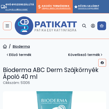
GYÓGYSZERSZÁLLÍTÁ
AKCIÓS TERMÉKEINK
KÖZELI LEJÁRAT
S
Válogass akciós termékeink között.
Semmi ne menjen kárba!
és egyéb szállítási módok*
A 
Bioderma
Előző termék
Következő termék
Bioderma ABC Derm Szájkörnyék
Ápoló 40 ml
Cikkszám:
51306