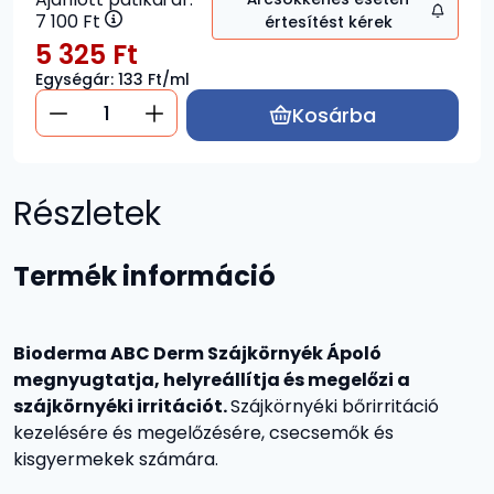
7 100
Ft
értesítést kérek
5 325
Ft
Egységár:
133
Ft/ml
Kosárba
Részletek
Termék információ
Bioderma ABC Derm Szájkörnyék Ápoló
megnyugtatja, helyreállítja és megelőzi a
szájkörnyéki irritációt.
Szájkörnyéki bőrirritáció
kezelésére és megelőzésére, csecsemők és
kisgyermekek számára.