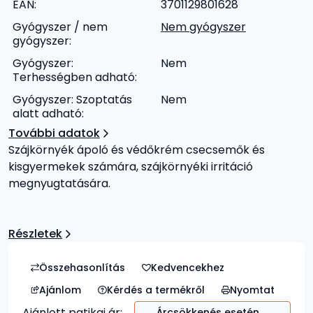
EAN:
3701129801628
Gyógyszer / nem
Nem gyógyszer
gyógyszer:
Gyógyszer:
Nem
Terhességben adható:
Gyógyszer: Szoptatás
Nem
alatt adható:
További adatok
Szájkörnyék ápoló és védőkrém csecsemők és
kisgyermekek számára, szájkörnyéki irritáció
megnyugtatására.
Részletek
Ajánlom
Kérdés a termékről
Nyomtat
Ajánlott patikai ár:
Árcsökkenés esetén