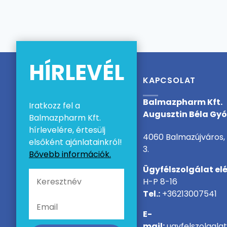
HÍRLEVÉL
KAPCSOLAT
Balmazpharm Kft.
Iratkozz fel a
Augusztin Béla Gy
Balmazpharm Kft.
hírlevelére, értesülj
4060 Balmazújváros, 
elsőként ajánlatainkról!
3.
Bővebb információk.
Ügyfélszolgálat el
H-P 8-16
Tel.:
+36213007541
E-
mail:
ugyfelszolgala