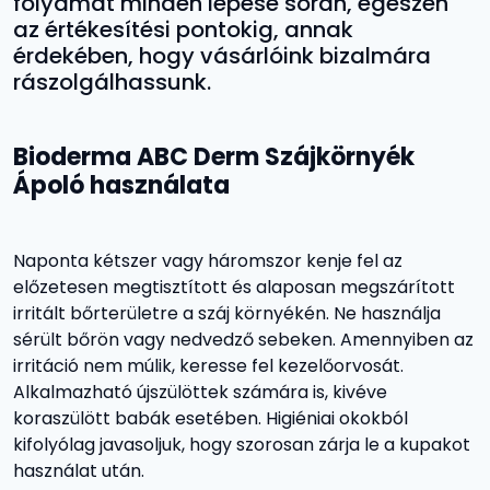
folyamat minden lépése során, egészen
az értékesítési pontokig, annak
érdekében, hogy vásárlóink bizalmára
rászolgálhassunk.
Bioderma ABC Derm Szájkörnyék
Ápoló használata
Naponta kétszer vagy háromszor kenje fel az
előzetesen megtisztított és alaposan megszárított
irritált bőrterületre a száj környékén. Ne használja
sérült bőrön vagy nedvedző sebeken. Amennyiben az
irritáció nem múlik, keresse fel kezelőorvosát.
Alkalmazható újszülöttek számára is, kivéve
koraszülött babák esetében. Higiéniai okokból
kifolyólag javasoljuk, hogy szorosan zárja le a kupakot
használat után.