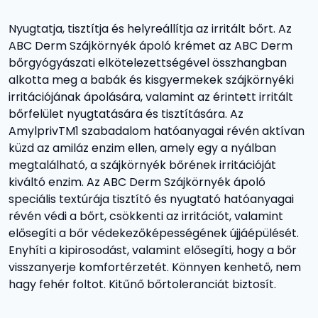
Nyugtatja, tisztítja és helyreállítja az irritált bőrt. Az
ABC Derm Szájkörnyék ápoló krémet az ABC Derm
bőrgyógyászati elkötelezettségével összhangban
alkotta meg a babák és kisgyermekek szájkörnyéki
irritációjának ápolására, valamint az érintett irritált
bőrfelület nyugtatására és tisztítására. Az
AmylprivTM1 szabadalom hatóanyagai révén aktívan
küzd az amiláz enzim ellen, amely egy a nyálban
megtalálható, a szájkörnyék bőrének irritációját
kiváltó enzim. Az ABC Derm Szájkörnyék ápoló
speciális textúrája tisztító és nyugtató hatóanyagai
révén védi a bőrt, csökkenti az irritációt, valamint
elősegíti a bőr védekezőképességének újjáépülését.
Enyhíti a kipirosodást, valamint elősegíti, hogy a bőr
visszanyerje komfortérzetét. Könnyen kenhető, nem
hagy fehér foltot. Kitűnő bőrtoleranciát biztosít.