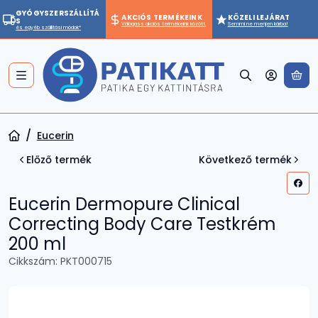
GYÓGYSZERSZÁLLÍTÁ
AKCIÓS TERMÉKEINK
KÖZELI LEJÁRAT
S
Válogass akciós termékeink között.
Semmi ne menjen kárba!
és egyéb szállítási módok*
A 
Eucerin
Előző termék
Következő termék
Eucerin Dermopure Clinical
Correcting Body Care Testkrém
200 ml
Cikkszám:
PKT000715