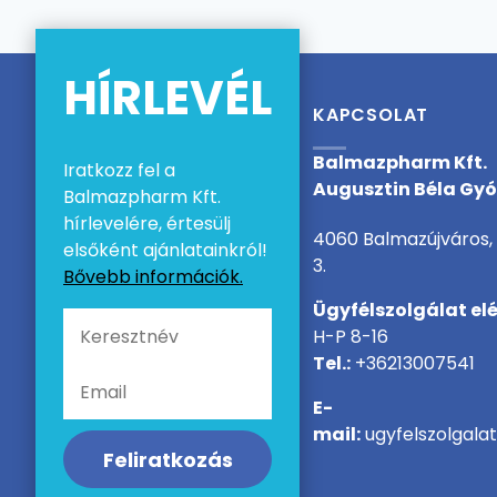
HÍRLEVÉL
KAPCSOLAT
Balmazpharm Kft.
Iratkozz fel a
Augusztin Béla Gy
Balmazpharm Kft.
hírlevelére, értesülj
4060 Balmazújváros, 
elsőként ajánlatainkról!
3.
Bővebb információk.
Ügyfélszolgálat el
H-P 8-16
Tel.:
+36213007541
E-
mail:
ugyfelszolgala
Feliratkozás