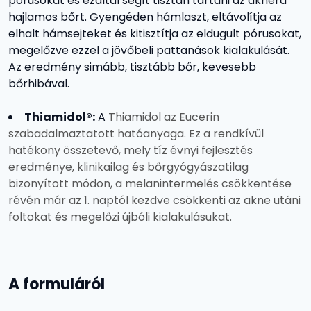
pórusokat és ezáltal segít tisztán tartani az aknéra
hajlamos bőrt. Gyengéden hámlaszt, eltávolítja az
elhalt hámsejteket és kitisztítja az eldugult pórusokat,
megelőzve ezzel a jövőbeli pattanások kialakulását.
Az eredmény simább, tisztább bőr, kevesebb
bőrhibával.
Thiamidol®:
A
Thiamidol
az Eucerin
szabadalmaztatott hatóanyaga. Ez a rendkívül
hatékony összetevő, mely tíz évnyi fejlesztés
eredménye, klinikailag és bőrgyógyászatilag
bizonyított módon, a melanintermelés csökkentése
révén már az 1. naptól kezdve csökkenti az akne utáni
foltokat és megelőzi újbóli kialakulásukat.
A formuláról