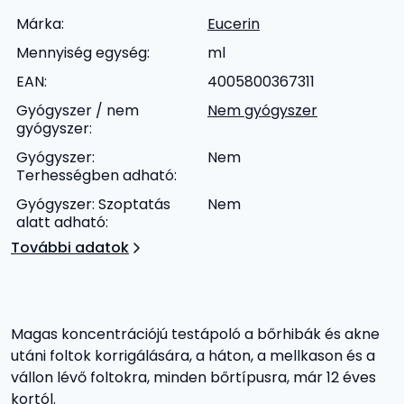
Márka:
Eucerin
Mennyiség egység:
ml
EAN:
4005800367311
Gyógyszer / nem
Nem gyógyszer
gyógyszer:
Gyógyszer:
Nem
Terhességben adható:
Gyógyszer: Szoptatás
Nem
alatt adható:
További adatok
Magas koncentrációjú testápoló a bőrhibák és akne
utáni foltok korrigálására, a háton, a mellkason és a
vállon lévő foltokra, minden bőrtípusra, már 12 éves
kortól.