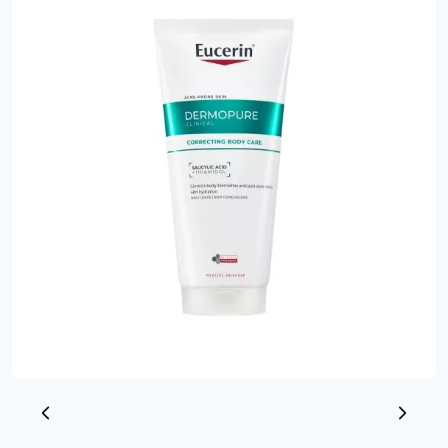
Előrehaladás:
0
%