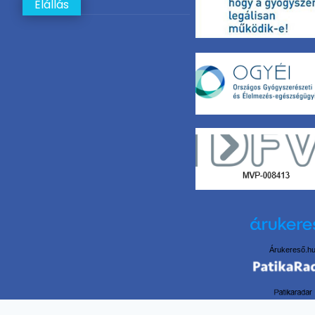
Elállás
Árukereső.h
Adatkezelési beállítások Felugró ablak megnyitva.