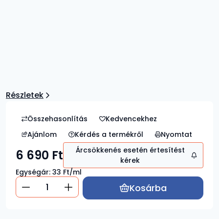
Részletek
Ajánlom
Kérdés a termékről
Nyomtat
Árcsökkenés esetén értesítést
6 690
Ft
kérek
Egységár:
33
Ft/ml
Kosárba