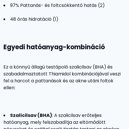
97% Pattanás- és foltcsökkentő hatás (2)
48 órás hidratáció (1)
Egyedi hatóanyag-kombináció
Ez a könnyű állagú testápoló szalicilsav (BHA) és
szabadalmaztatott Thiamidol kombinációjával veszi
fel a harcot a pattanások és az akne utáni foltok
ellen:
Szalicilsav (BHA)
: A szalicilsav erőteljes
hatóanyag, mely felszabadítja az eltömődött